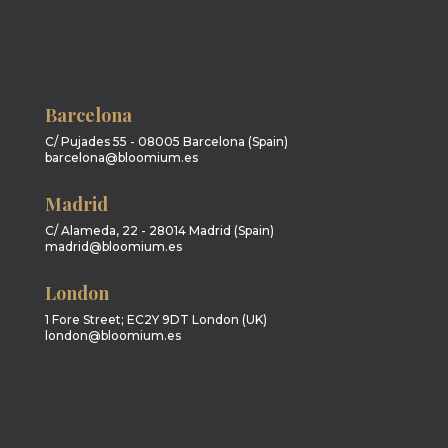
Barcelona
C/ Pujades 55 - 08005 Barcelona (Spain)
barcelona@bloomium.es
Madrid
C/ Alameda, 22 - 28014 Madrid (Spain)
madrid@bloomium.es
London
1 Fore Street; EC2Y 9DT London (UK)
london@bloomium.es