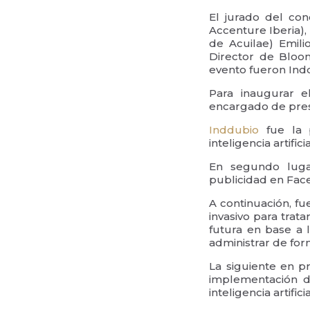
El jurado del con
Accenture Iberia)
de Acuilae) Emil
Director de Bloo
evento fueron Ind
Para inaugurar e
encargado de prese
Inddubio
fue la 
inteligencia artifi
En segundo lug
publicidad en Faceb
A continuación, fu
invasivo para trat
futura en base a l
administrar de for
La siguiente en p
implementación d
inteligencia artifi