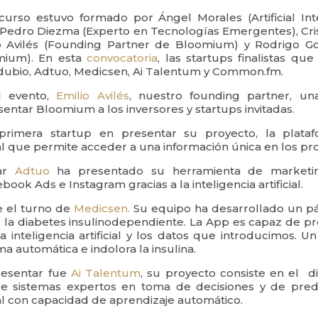
curso estuvo formado por Ángel Morales (Artificial In
, Pedro Diezma (Experto en Tecnologías Emergentes), Cri
io Avilés (Founding Partner de Bloomium) y Rodrigo G
mium). En esta
convocatoria
, las startups finalistas que
dubio, Adtuo, Medicsen, Ai Talentum y Common.fm.
l evento,
Emilio Avilés
, nuestro founding partner, u
ntar Bloomium a los inversores y startups invitadas.
primera startup en presentar su proyecto, la plataf
cial que permite acceder a una información única en los pro
ar
Adtuo
ha presentado su herramienta de marketin
ook Ads e Instagram gracias a la inteligencia artificial.
e el turno de
Medicsen.
Su equipo ha desarrollado un pán
ar la diabetes insulinodependiente. La App es capaz de p
a inteligencia artificial y los datos que introducimos. 
ma automática e indolora la insulina.
resentar fue
Ai Talentum
, su proyecto consiste en el d
e sistemas expertos en toma de decisiones y de pred
cial con capacidad de aprendizaje automático.