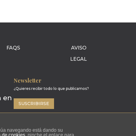
FAQS
AVISO
LEGAL
Newsletter
¿Quieres recibir todo lo que publicamos?
SUSCRIBIRSE
tinúa navegando está dando su
a de cookies
, pinche el enlace para