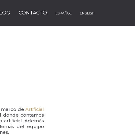
LOG
CONTACTO
ESPAÑOL
ENGLISH
el marco de
Artificial
al donde contamos
 artificial. Además
además del equipo
nes.