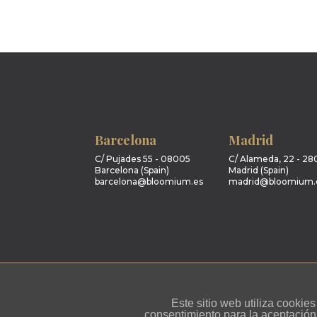
Barcelona
Madrid
C/ Pujades 55 - 08005
C/ Alameda, 22 - 28
Barcelona (Spain)
Madrid (Spain)
barcelona@bloomium.es
madrid@bloomium.
Este sitio web utiliza cooki
consentimiento para la aceptación