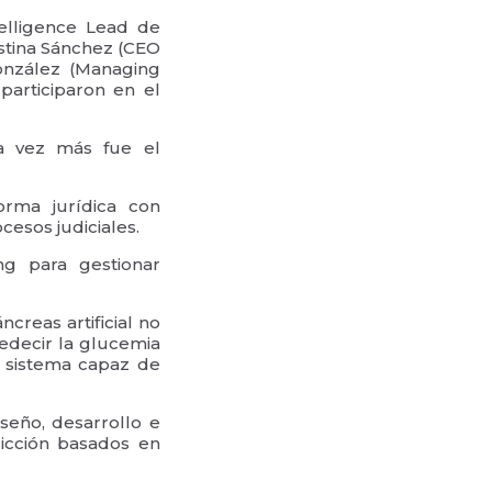
telligence Lead de
stina Sánchez (CEO
onzález (Managing
 participaron en el
na vez más fue el
orma jurídica con
cesos judiciales.
g para gestionar
creas artificial no
redecir la glucemia
Un sistema capaz de
iseño, desarrollo e
icción basados en