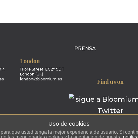
PRENSA
London
014
1 Fore Street; EC2Y 9DT
London (UK)
es
london@bloomium.es
Find us on
Uso de cookies
es para que usted tenga la mejor experiencia de usuario. Si con
 de las mencionadas cookies y la aceptación de nuestra
polític