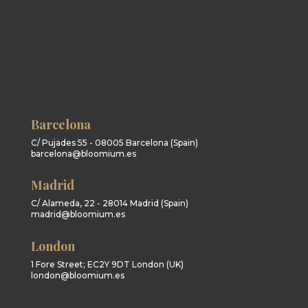
Barcelona
C/ Pujades 55 - 08005 Barcelona (Spain)
barcelona@bloomium.es
Madrid
C/ Alameda, 22 - 28014 Madrid (Spain)
madrid@bloomium.es
London
1 Fore Street; EC2Y 9DT London (UK)
london@bloomium.es